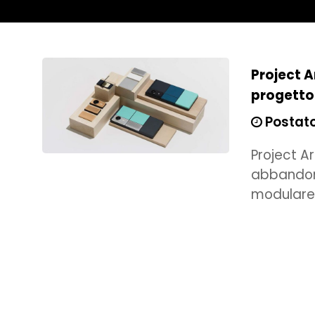
Project A
progetto
Postato
Project A
abbandona
modulare