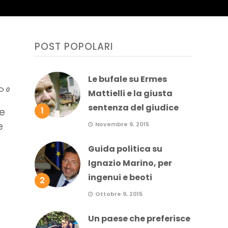
POST POPOLARI
Le bufale su Ermes
0
Mattielli e la giusta
sentenza del giudice
1
le
e
Novembre 9, 2015
Guida politica su
Ignazio Marino, per
ingenui e beoti
2
Ottobre 9, 2015
Un paese che preferisce