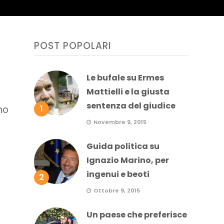
POST POPOLARI
Le bufale su Ermes
Mattielli e la giusta
sentenza del giudice
1
no
Novembre 9, 2015
Guida politica su
Ignazio Marino, per
ingenui e beoti
2
Ottobre 9, 2015
Un paese che preferisce