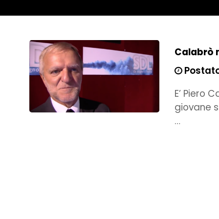
Calabrò n
Postato 
E’ Piero C
giovane s
…