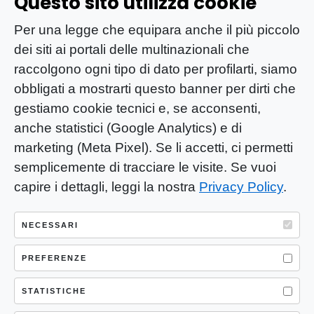
Questo sito utilizza cookie
Per una legge che equipara anche il più piccolo
dei siti ai portali delle multinazionali che
raccolgono ogni tipo di dato per profilarti, siamo
obbligati a mostrarti questo banner per dirti che
gestiamo cookie tecnici e, se acconsenti,
anche statistici (Google Analytics) e di
marketing (Meta Pixel). Se li accetti, ci permetti
semplicemente di tracciare le visite. Se vuoi
capire i dettagli, leggi la nostra
Privacy Policy
.
YOU-ng Slow Journalism è una testata
giornalistica di proprietà di Mastino S.R.L.
NECESSARI
Registrazione presso Trib. Santa Maria
Capua Vetere (CE) n° 900 del 31/01/2025 |
PREFERENZE
ISSN 3103-4683
STATISTICHE
P.IVA: 04755530617