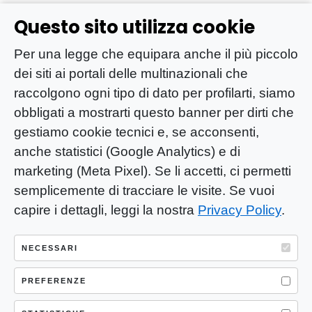
Questo sito utilizza cookie
Per una legge che equipara anche il più piccolo
dei siti ai portali delle multinazionali che
raccolgono ogni tipo di dato per profilarti, siamo
obbligati a mostrarti questo banner per dirti che
gestiamo cookie tecnici e, se acconsenti,
anche statistici (Google Analytics) e di
marketing (Meta Pixel). Se li accetti, ci permetti
semplicemente di tracciare le visite. Se vuoi
capire i dettagli, leggi la nostra
Privacy Policy
.
YOU-ng Slow Journalism è una testata
giornalistica di proprietà di Mastino S.R.L.
NECESSARI
Registrazione presso Trib. Santa Maria
Capua Vetere (CE) n° 900 del 31/01/2025 |
PREFERENZE
ISSN 3103-4683