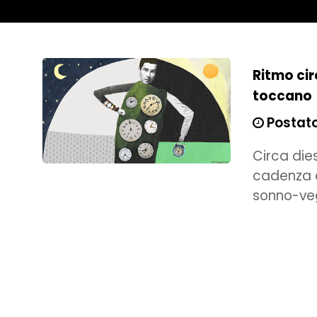
Ritmo cir
toccano
Postato 
Circa dies
cadenza c
sonno-veg