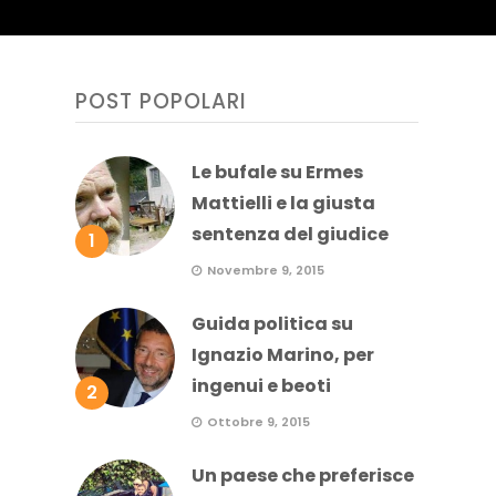
POST POPOLARI
Le bufale su Ermes
Mattielli e la giusta
sentenza del giudice
1
Novembre 9, 2015
Guida politica su
Ignazio Marino, per
ingenui e beoti
2
Ottobre 9, 2015
Un paese che preferisce