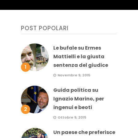
POST POPOLARI
Le bufale su Ermes
Mattielli e la giusta
sentenza del giudice
1
e
Novembre 9, 2015
Guida politica su
Ignazio Marino, per
ingenui e beoti
2
Ottobre 9, 2015
Un paese che preferisce