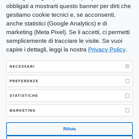
obbligati a mostrarti questo banner per dirti che
gestiamo cookie tecnici e, se acconsenti,
anche statistici (Google Analytics) e di
marketing (Meta Pixel). Se li accetti, ci permetti
semplicemente di tracciare le visite. Se vuoi
capire i dettagli, leggi la nostra
Privacy Policy
.
YOU-ng Slow Journalism è una testata
giornalistica di proprietà di Mastino S.R.L.
NECESSARI
Registrazione presso Trib. Santa Maria
Capua Vetere (CE) n° 900 del 31/01/2025 |
PREFERENZE
ISSN 3103-4683
STATISTICHE
P.IVA: 04755530617
Sede Legale: CASERTA – VIA LORENZO MARIA
MARKETING
NERONI 11 CAP 81100
Rifiuta