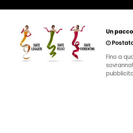
Un pacco 
Postato
Fino a qu
sovrannat
pubblicita