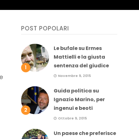
POST POPOLARI
Le bufale su Ermes
Mattielli e la giusta
sentenza del giudice
1
 e
Novembre 9, 2015
Guida politica su
Ignazio Marino, per
ingenui e beoti
2
Ottobre 9, 2015
Un paese che preferisce