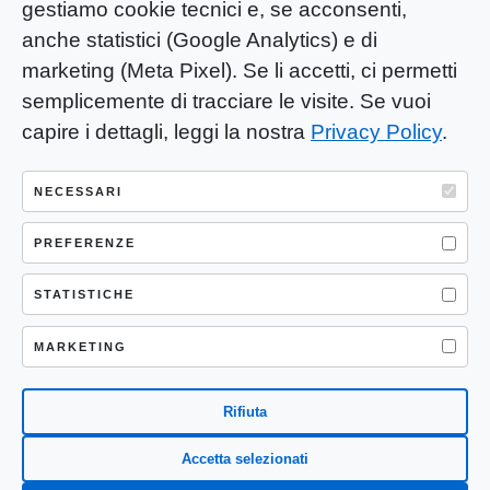
gestiamo cookie tecnici e, se acconsenti,
anche statistici (Google Analytics) e di
marketing (Meta Pixel). Se li accetti, ci permetti
semplicemente di tracciare le visite. Se vuoi
capire i dettagli, leggi la nostra
Privacy Policy
.
YOU-ng Slow Journalism è una testata
giornalistica di proprietà di Mastino S.R.L.
NECESSARI
Registrazione presso Trib. Santa Maria
Capua Vetere (CE) n° 900 del 31/01/2025 |
PREFERENZE
ISSN 3103-4683
STATISTICHE
P.IVA: 04755530617
Sede Legale: CASERTA – VIA LORENZO MARIA
MARKETING
NERONI 11 CAP 81100
Rifiuta
Accetta selezionati