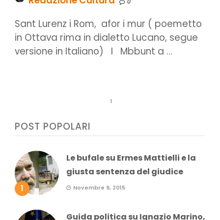
Redazione Cultura
0
Sant Lurenz i Rom, afor i mur ( poemetto
in Ottava rima in dialetto Lucano, segue
versione in Italiano) I Mbbunt a …
1
POST POPOLARI
Le bufale su Ermes Mattielli e la
giusta sentenza del giudice
1
Novembre 9, 2015
Guida politica su Ignazio Marino,