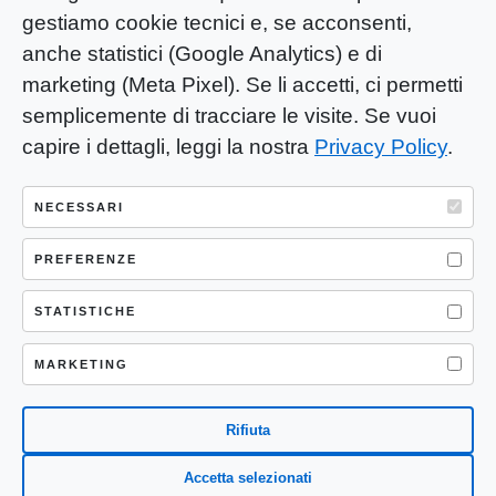
gestiamo cookie tecnici e, se acconsenti,
anche statistici (Google Analytics) e di
marketing (Meta Pixel). Se li accetti, ci permetti
semplicemente di tracciare le visite. Se vuoi
capire i dettagli, leggi la nostra
Privacy Policy
.
YOU-ng Slow Journalism è una testata
giornalistica di proprietà di Mastino S.R.L.
NECESSARI
Registrazione presso Trib. Santa Maria
Capua Vetere (CE) n° 900 del 31/01/2025 |
PREFERENZE
ISSN 3103-4683
STATISTICHE
P.IVA: 04755530617
Sede Legale: CASERTA – VIA LORENZO MARIA
MARKETING
NERONI 11 CAP 81100
Rifiuta
Accetta selezionati