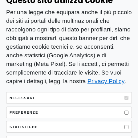
Questo sito utilizza cookie
Per una legge che equipara anche il più piccolo
dei siti ai portali delle multinazionali che
raccolgono ogni tipo di dato per profilarti, siamo
obbligati a mostrarti questo banner per dirti che
gestiamo cookie tecnici e, se acconsenti,
anche statistici (Google Analytics) e di
marketing (Meta Pixel). Se li accetti, ci permetti
semplicemente di tracciare le visite. Se vuoi
capire i dettagli, leggi la nostra
Privacy Policy
.
YOU-ng Slow Journalism è una testata
giornalistica di proprietà di Mastino S.R.L.
NECESSARI
Registrazione presso Trib. Santa Maria
Capua Vetere (CE) n° 900 del 31/01/2025 |
PREFERENZE
ISSN 3103-4683
STATISTICHE
P.IVA: 04755530617