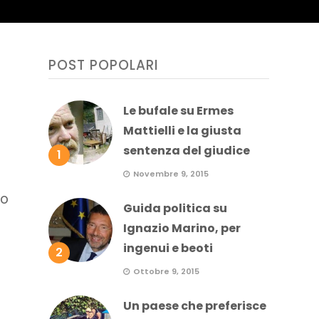
POST POPOLARI
Le bufale su Ermes
Mattielli e la giusta
sentenza del giudice
1
Novembre 9, 2015
lo
Guida politica su
Ignazio Marino, per
ingenui e beoti
2
Ottobre 9, 2015
Un paese che preferisce