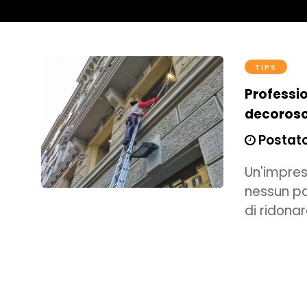
TIPS
Professio
decoros
Postato
Un'impres
nessun pa
di ridona