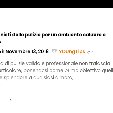
nisti delle pulizie per un ambiente salubre e
o
 il Novembre 13, 2018
YOUngTips
0
a di pulizie valida e professionale non tralascia
rticolare, ponendosi come primo obiettivo quel
re splendore a qualsiasi dimora, …
1