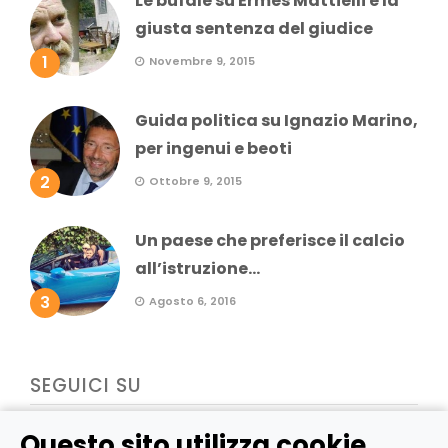
Le bufale su Ermes Mattielli e la
giusta sentenza del giudice
1
Novembre 9, 2015
Guida politica su Ignazio Marino,
per ingenui e beoti
2
Ottobre 9, 2015
Un paese che preferisce il calcio
all’istruzione...
3
Agosto 6, 2016
SEGUICI SU
Questo sito utilizza cookie