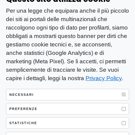
Per una legge che equipara anche il più piccolo
dei siti ai portali delle multinazionali che
raccolgono ogni tipo di dato per profilarti, siamo
obbligati a mostrarti questo banner per dirti che
gestiamo cookie tecnici e, se acconsenti,
anche statistici (Google Analytics) e di
marketing (Meta Pixel). Se li accetti, ci permetti
semplicemente di tracciare le visite. Se vuoi
capire i dettagli, leggi la nostra
Privacy Policy
.
YOU-ng Slow Journalism è una testata
giornalistica di proprietà di Mastino S.R.L.
NECESSARI
Registrazione presso Trib. Santa Maria
Capua Vetere (CE) n° 900 del 31/01/2025 |
PREFERENZE
ISSN 3103-4683
STATISTICHE
P.IVA: 04755530617