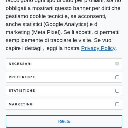
raccolgono ogni tipo di dato per profilarti, siamo
obbligati a mostrarti questo banner per dirti che
gestiamo cookie tecnici e, se acconsenti,
anche statistici (Google Analytics) e di
marketing (Meta Pixel). Se li accetti, ci permetti
semplicemente di tracciare le visite. Se vuoi
capire i dettagli, leggi la nostra
Privacy Policy
.
YOU-ng Slow Journalism è una testata
giornalistica di proprietà di Mastino S.R.L.
NECESSARI
Registrazione presso Trib. Santa Maria
Capua Vetere (CE) n° 900 del 31/01/2025 |
PREFERENZE
ISSN 3103-4683
STATISTICHE
P.IVA: 04755530617
Sede Legale: CASERTA – VIA LORENZO MARIA
MARKETING
NERONI 11 CAP 81100
Rifiuta