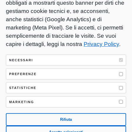
obbligati a mostrarti questo banner per dirti che
gestiamo cookie tecnici e, se acconsenti,
anche statistici (Google Analytics) e di
marketing (Meta Pixel). Se li accetti, ci permetti
semplicemente di tracciare le visite. Se vuoi
capire i dettagli, leggi la nostra
Privacy Policy
.
YOU-ng Slow Journalism è una testata
giornalistica di proprietà di Mastino S.R.L.
NECESSARI
Registrazione presso Trib. Santa Maria
Capua Vetere (CE) n° 900 del 31/01/2025 |
PREFERENZE
ISSN 3103-4683
STATISTICHE
P.IVA: 04755530617
Sede Legale: CASERTA – VIA LORENZO MARIA
MARKETING
NERONI 11 CAP 81100
Rifiuta