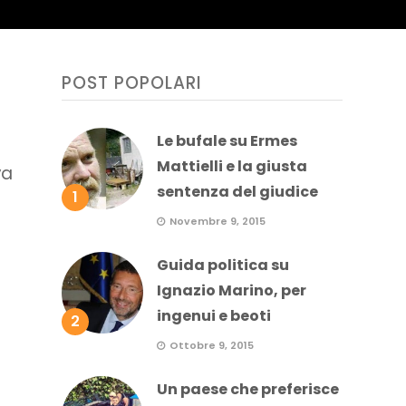
POST POPOLARI
Le bufale su Ermes
Mattielli e la giusta
va
sentenza del giudice
1
Novembre 9, 2015
Guida politica su
Ignazio Marino, per
ingenui e beoti
2
Ottobre 9, 2015
Un paese che preferisce