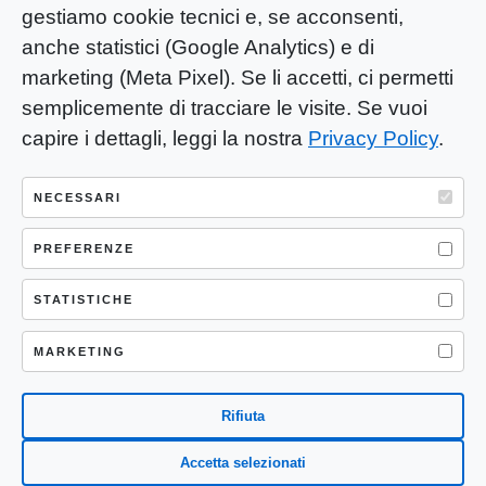
gestiamo cookie tecnici e, se acconsenti,
anche statistici (Google Analytics) e di
marketing (Meta Pixel). Se li accetti, ci permetti
semplicemente di tracciare le visite. Se vuoi
capire i dettagli, leggi la nostra
Privacy Policy
.
YOU-ng Slow Journalism è una testata
giornalistica di proprietà di Mastino S.R.L.
NECESSARI
Registrazione presso Trib. Santa Maria
PREFERENZE
Capua Vetere (CE) n° 900 del 31/01/2025 |
ISSN 3103-4683
STATISTICHE
P.IVA: 04755530617
Sede Legale: CASERTA – VIA LORENZO MARIA
MARKETING
NERONI 11 CAP 81100
Rifiuta
Accetta selezionati