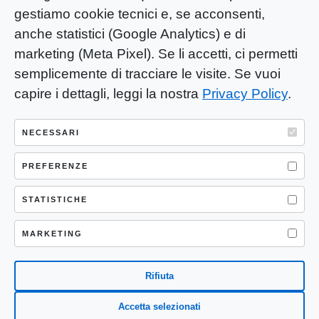
gestiamo cookie tecnici e, se acconsenti,
anche statistici (Google Analytics) e di
marketing (Meta Pixel). Se li accetti, ci permetti
semplicemente di tracciare le visite. Se vuoi
capire i dettagli, leggi la nostra
Privacy Policy
.
YOU-ng Slow Journalism è una testata
giornalistica di proprietà di Mastino S.R.L.
NECESSARI
Registrazione presso Trib. Santa Maria
Capua Vetere (CE) n° 900 del 31/01/2025 |
PREFERENZE
ISSN 3103-4683
STATISTICHE
P.IVA: 04755530617
Sede Legale: CASERTA – VIA LORENZO MARIA
MARKETING
NERONI 11 CAP 81100
Rifiuta
Accetta selezionati