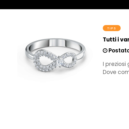
TIPS
Tutti i v
Postato 
I preziosi
Dove comp