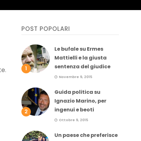
POST POPOLARI
Le bufale su Ermes
Mattielli e la giusta
sentenza del giudice
1
te.
Novembre 9, 2015
Guida politica su
Ignazio Marino, per
ingenui e beoti
2
Ottobre 9, 2015
Un paese che preferisce