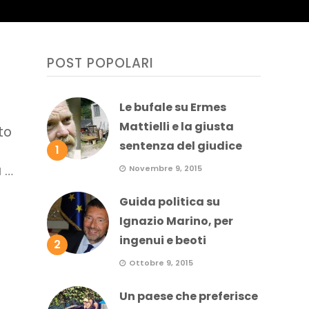
POST POPOLARI
Le bufale su Ermes
Mattielli e la giusta
to
sentenza del giudice
1
a …
Novembre 9, 2015
Guida politica su
Ignazio Marino, per
ingenui e beoti
2
Ottobre 9, 2015
Un paese che preferisce