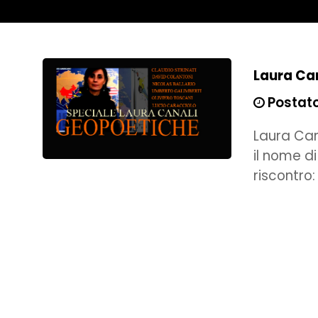
Laura Can
Postato
Laura Can
il nome di
riscontro: