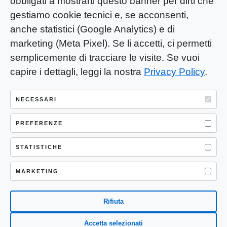
obbligati a mostrarti questo banner per dirti che
gestiamo cookie tecnici e, se acconsenti,
anche statistici (Google Analytics) e di
marketing (Meta Pixel). Se li accetti, ci permetti
semplicemente di tracciare le visite. Se vuoi
capire i dettagli, leggi la nostra
Privacy Policy
.
YOU-ng Slow Journalism è una testata
giornalistica di proprietà di Mastino S.R.L.
NECESSARI
Registrazione presso Trib. Santa Maria
Capua Vetere (CE) n° 900 del 31/01/2025 |
PREFERENZE
ISSN 3103-4683
STATISTICHE
P.IVA: 04755530617
Sede Legale: CASERTA – VIA LORENZO MARIA
MARKETING
NERONI 11 CAP 81100
Rifiuta
Accetta selezionati