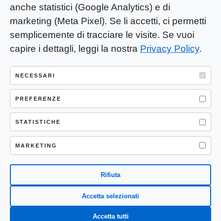
anche statistici (Google Analytics) e di
marketing (Meta Pixel). Se li accetti, ci permetti
semplicemente di tracciare le visite. Se vuoi
capire i dettagli, leggi la nostra
Privacy Policy
.
YOU-ng Slow Journalism è una testata
giornalistica di proprietà di Mastino S.R.L.
NECESSARI
Registrazione presso Trib. Santa Maria
Capua Vetere (CE) n° 900 del 31/01/2025 |
PREFERENZE
ISSN 3103-4683
STATISTICHE
P.IVA: 04755530617
Sede Legale: CASERTA – VIA LORENZO MARIA
MARKETING
NERONI 11 CAP 81100
Rifiuta
Accetta selezionati
Accetta tutti