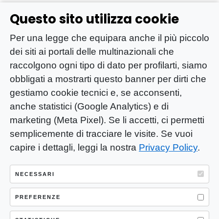
Questo sito utilizza cookie
Per una legge che equipara anche il più piccolo
dei siti ai portali delle multinazionali che
raccolgono ogni tipo di dato per profilarti, siamo
obbligati a mostrarti questo banner per dirti che
gestiamo cookie tecnici e, se acconsenti,
anche statistici (Google Analytics) e di
marketing (Meta Pixel). Se li accetti, ci permetti
semplicemente di tracciare le visite. Se vuoi
capire i dettagli, leggi la nostra
Privacy Policy
.
YOU-ng Slow Journalism è una testata
giornalistica di proprietà di Mastino S.R.L.
NECESSARI
Registrazione presso Trib. Santa Maria
Capua Vetere (CE) n° 900 del 31/01/2025 |
PREFERENZE
ISSN 3103-4683