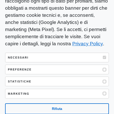
raccolgono ogni tipo di dato per profilarti, siamo
obbligati a mostrarti questo banner per dirti che
gestiamo cookie tecnici e, se acconsenti,
anche statistici (Google Analytics) e di
marketing (Meta Pixel). Se li accetti, ci permetti
semplicemente di tracciare le visite. Se vuoi
capire i dettagli, leggi la nostra
Privacy Policy
.
YOU-ng Slow Journalism è una testata
giornalistica di proprietà di Mastino S.R.L.
NECESSARI
Registrazione presso Trib. Santa Maria
Capua Vetere (CE) n° 900 del 31/01/2025 |
PREFERENZE
ISSN 3103-4683
STATISTICHE
P.IVA: 04755530617
Sede Legale: CASERTA – VIA LORENZO MARIA
MARKETING
NERONI 11 CAP 81100
Rifiuta