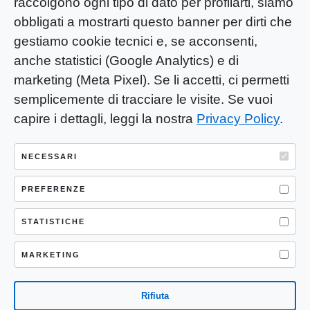
raccolgono ogni tipo di dato per profilarti, siamo
obbligati a mostrarti questo banner per dirti che
gestiamo cookie tecnici e, se acconsenti,
anche statistici (Google Analytics) e di
marketing (Meta Pixel). Se li accetti, ci permetti
semplicemente di tracciare le visite. Se vuoi
capire i dettagli, leggi la nostra
Privacy Policy
.
YOU-ng Slow Journalism è una testata
giornalistica di proprietà di Mastino S.R.L.
NECESSARI
Registrazione presso Trib. Santa Maria
Capua Vetere (CE) n° 900 del 31/01/2025 |
PREFERENZE
ISSN 3103-4683
STATISTICHE
P.IVA: 04755530617
Sede Legale: CASERTA – VIA LORENZO MARIA
MARKETING
NERONI 11 CAP 81100
Rifiuta