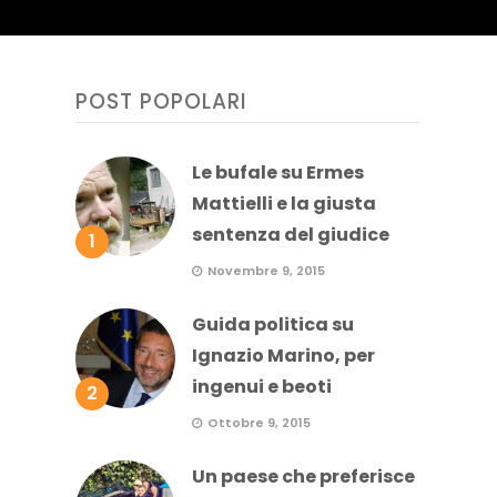
POST POPOLARI
Le bufale su Ermes
Mattielli e la giusta
sentenza del giudice
1
Novembre 9, 2015
Guida politica su
Ignazio Marino, per
ingenui e beoti
2
Ottobre 9, 2015
Un paese che preferisce