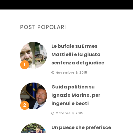
POST POPOLARI
Le bufale su Ermes
Mattielli e la giusta
sentenza del giudice
1
Novembre 9, 2015
Guida politica su
Ignazio Marino, per
ingenui e beoti
2
Ottobre 9, 2015
Un paese che preferisce