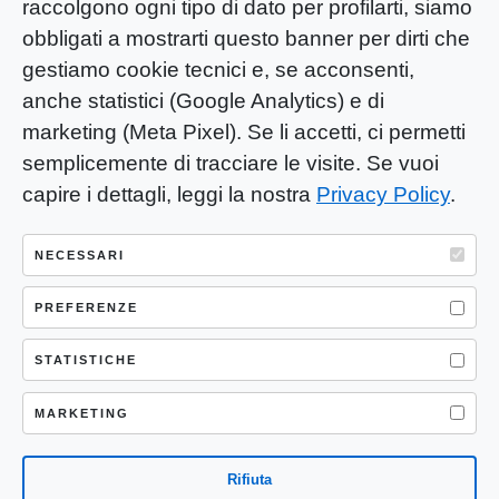
raccolgono ogni tipo di dato per profilarti, siamo
obbligati a mostrarti questo banner per dirti che
gestiamo cookie tecnici e, se acconsenti,
anche statistici (Google Analytics) e di
marketing (Meta Pixel). Se li accetti, ci permetti
semplicemente di tracciare le visite. Se vuoi
capire i dettagli, leggi la nostra
Privacy Policy
.
YOU-ng Slow Journalism è una testata
giornalistica di proprietà di Mastino S.R.L.
NECESSARI
Registrazione presso Trib. Santa Maria
PREFERENZE
Capua Vetere (CE) n° 900 del 31/01/2025 |
ISSN 3103-4683
STATISTICHE
P.IVA: 04755530617
Sede Legale: CASERTA – VIA LORENZO MARIA
MARKETING
NERONI 11 CAP 81100
Rifiuta