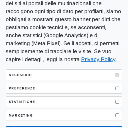
dei siti ai portali delle multinazionali che
raccolgono ogni tipo di dato per profilarti, siamo
obbligati a mostrarti questo banner per dirti che
gestiamo cookie tecnici e, se acconsenti,
anche statistici (Google Analytics) e di
marketing (Meta Pixel). Se li accetti, ci permetti
semplicemente di tracciare le visite. Se vuoi
capire i dettagli, leggi la nostra
Privacy Policy
.
YOU-ng Slow Journalism è una testata
giornalistica di proprietà di Mastino S.R.L.
NECESSARI
Registrazione presso Trib. Santa Maria
Capua Vetere (CE) n° 900 del 31/01/2025 |
PREFERENZE
ISSN 3103-4683
STATISTICHE
P.IVA: 04755530617
Sede Legale: CASERTA – VIA LORENZO MARIA
MARKETING
NERONI 11 CAP 81100