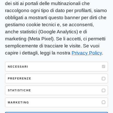
dei siti ai portali delle multinazionali che
raccolgono ogni tipo di dato per profilarti, siamo
obbligati a mostrarti questo banner per dirti che
gestiamo cookie tecnici e, se acconsenti,
anche statistici (Google Analytics) e di
marketing (Meta Pixel). Se li accetti, ci permetti
semplicemente di tracciare le visite. Se vuoi
capire i dettagli, leggi la nostra
Privacy Policy
.
YOU-ng Slow Journalism è una testata
giornalistica di proprietà di Mastino S.R.L.
NECESSARI
Registrazione presso Trib. Santa Maria
PREFERENZE
Capua Vetere (CE) n° 900 del 31/01/2025 |
ISSN 3103-4683
STATISTICHE
P.IVA: 04755530617
Sede Legale: CASERTA – VIA LORENZO MARIA
MARKETING
NERONI 11 CAP 81100