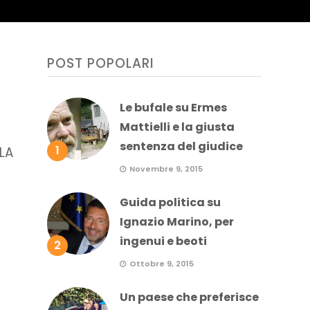
POST POPOLARI
Le bufale su Ermes
Mattielli e la giusta
sentenza del giudice
1
LA
Novembre 9, 2015
Guida politica su
Ignazio Marino, per
ingenui e beoti
2
Ottobre 9, 2015
Un paese che preferisce