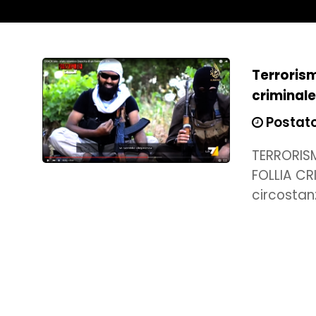
Terrorism
criminal
Postato 
TERRORIS
FOLLIA CR
circostan