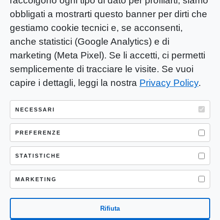
raccolgono ogni tipo di dato per profilarti, siamo
obbligati a mostrarti questo banner per dirti che
gestiamo cookie tecnici e, se acconsenti,
anche statistici (Google Analytics) e di
marketing (Meta Pixel). Se li accetti, ci permetti
semplicemente di tracciare le visite. Se vuoi
capire i dettagli, leggi la nostra
Privacy Policy
.
YOU-ng Slow Journalism è una testata
giornalistica di proprietà di Mastino S.R.L.
NECESSARI
Registrazione presso Trib. Santa Maria
Capua Vetere (CE) n° 900 del 31/01/2025 |
PREFERENZE
ISSN 3103-4683
STATISTICHE
P.IVA: 04755530617
Sede Legale: CASERTA – VIA LORENZO MARIA
MARKETING
NERONI 11 CAP 81100
Rifiuta