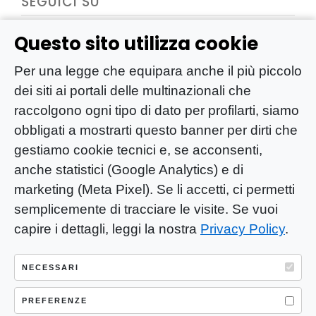
SEGUICI SU
Questo sito utilizza cookie
Per una legge che equipara anche il più piccolo
dei siti ai portali delle multinazionali che
raccolgono ogni tipo di dato per profilarti, siamo
obbligati a mostrarti questo banner per dirti che
gestiamo cookie tecnici e, se acconsenti,
anche statistici (Google Analytics) e di
marketing (Meta Pixel). Se li accetti, ci permetti
semplicemente di tracciare le visite. Se vuoi
capire i dettagli, leggi la nostra
Privacy Policy
.
YOU-ng Slow Journalism è una testata
giornalistica di proprietà di Mastino S.R.L.
NECESSARI
Registrazione presso Trib. Santa Maria
Capua Vetere (CE) n° 900 del 31/01/2025 |
PREFERENZE