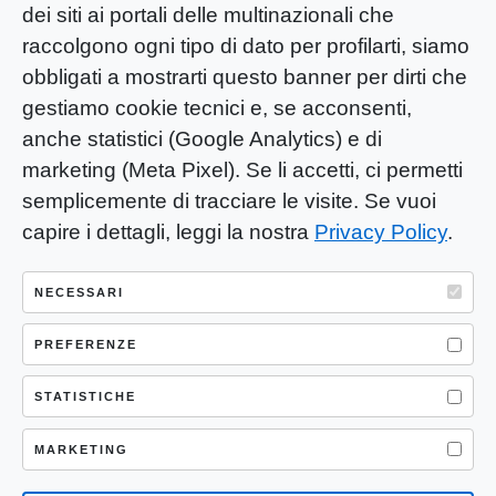
dei siti ai portali delle multinazionali che
raccolgono ogni tipo di dato per profilarti, siamo
obbligati a mostrarti questo banner per dirti che
gestiamo cookie tecnici e, se acconsenti,
anche statistici (Google Analytics) e di
marketing (Meta Pixel). Se li accetti, ci permetti
semplicemente di tracciare le visite. Se vuoi
capire i dettagli, leggi la nostra
Privacy Policy
.
YOU-ng Slow Journalism è una testata
giornalistica di proprietà di Mastino S.R.L.
NECESSARI
Registrazione presso Trib. Santa Maria
PREFERENZE
Capua Vetere (CE) n° 900 del 31/01/2025 |
ISSN 3103-4683
STATISTICHE
P.IVA: 04755530617
Sede Legale: CASERTA – VIA LORENZO MARIA
MARKETING
NERONI 11 CAP 81100