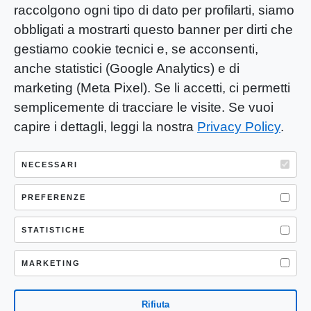
raccolgono ogni tipo di dato per profilarti, siamo
obbligati a mostrarti questo banner per dirti che
gestiamo cookie tecnici e, se acconsenti,
anche statistici (Google Analytics) e di
marketing (Meta Pixel). Se li accetti, ci permetti
semplicemente di tracciare le visite. Se vuoi
capire i dettagli, leggi la nostra
Privacy Policy
.
YOU-ng Slow Journalism è una testata
giornalistica di proprietà di Mastino S.R.L.
NECESSARI
Registrazione presso Trib. Santa Maria
Capua Vetere (CE) n° 900 del 31/01/2025 |
PREFERENZE
ISSN 3103-4683
STATISTICHE
P.IVA: 04755530617
Sede Legale: CASERTA – VIA LORENZO MARIA
MARKETING
NERONI 11 CAP 81100
Rifiuta