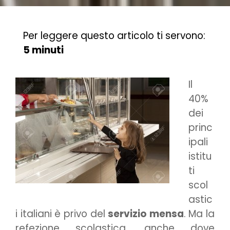
Per leggere questo articolo ti servono:
5 minuti
Il
40%
dei
princ
ipali
istitu
ti
scol
astic
i italiani è privo del
servizio mensa
. Ma la
refezione scolastica, anche dove