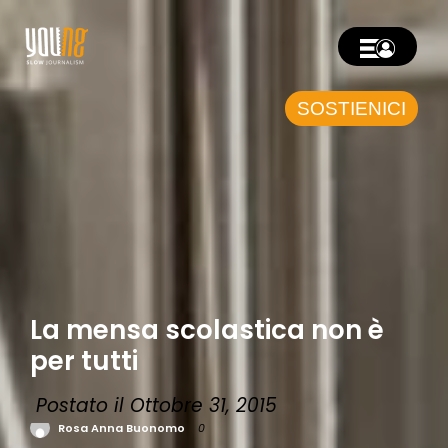
SOSTIENICI
La mensa scolastica non è
per tutti
Postato il Ottobre 31, 2015
Rosa Anna Buonomo
0