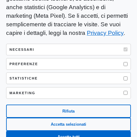
anche statistici (Google Analytics) e di
marketing (Meta Pixel). Se li accetti, ci permetti
semplicemente di tracciare le visite. Se vuoi
capire i dettagli, leggi la nostra
Privacy Policy
.
YOU-ng Slow Journalism è una testata
giornalistica di proprietà di Mastino S.R.L.
NECESSARI
Registrazione presso Trib. Santa Maria
Capua Vetere (CE) n° 900 del 31/01/2025 |
PREFERENZE
ISSN 3103-4683
STATISTICHE
P.IVA: 04755530617
Sede Legale: CASERTA – VIA LORENZO MARIA
MARKETING
NERONI 11 CAP 81100
Rifiuta
Accetta selezionati
Accetta tutti