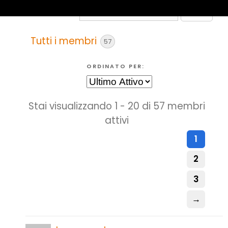
CERCA
MEMBRI...
Tutti i membri
57
ORDINATO PER:
Elenco
Stai visualizzando 1 - 20 di 57 membri
utenti
attivi
1
2
3
→