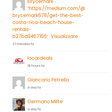
brycemark
-
https://medium.com/@
"
brycemark678/get-the-best-
costa-rica-beach-house-
rentals-
b27ba9467166
Visualizzare
"
27 minutes fa
locardeals
19 hours fa
Giancarlo Petrella
a day fa
Germano Milite
a day fa