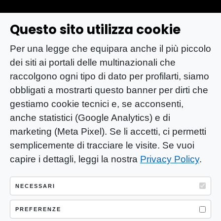
Questo sito utilizza cookie
Per una legge che equipara anche il più piccolo
dei siti ai portali delle multinazionali che
raccolgono ogni tipo di dato per profilarti, siamo
obbligati a mostrarti questo banner per dirti che
gestiamo cookie tecnici e, se acconsenti,
anche statistici (Google Analytics) e di
marketing (Meta Pixel). Se li accetti, ci permetti
semplicemente di tracciare le visite. Se vuoi
capire i dettagli, leggi la nostra
Privacy Policy
.
YOU-ng Slow Journalism è una testata
giornalistica di proprietà di Mastino S.R.L.
NECESSARI
Registrazione presso Trib. Santa Maria
Capua Vetere (CE) n° 900 del 31/01/2025 |
PREFERENZE