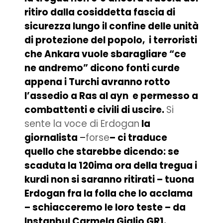
ritiro dalla cosiddetta fascia di
sicurezza lungo il confine delle unità
di protezione del popolo, i terroristi
che Ankara vuole sbaragliare “ce
ne andremo” dicono fonti curde
appena i Turchi avranno rotto
l’assedio a Ras al ayn e permesso a
combattenti e civili di uscire.
Si
sente la voce di Erdogan
la
giornalista
–
forse
– ci traduce
quello che starebbe dicendo: se
scaduta la 120ima ora della tregua i
kurdi non si saranno ritirati – tuona
Erdogan fra la folla che lo acclama
– schiacceremo le loro teste – da
Instanbul Carmela Giglio GR1.