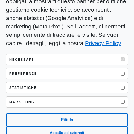
obbligati a mostrarti questo banner per dirti che
gestiamo cookie tecnici e, se acconsenti,
anche statistici (Google Analytics) e di
marketing (Meta Pixel). Se li accetti, ci permetti
semplicemente di tracciare le visite. Se vuoi
capire i dettagli, leggi la nostra
Privacy Policy
.
YOU-ng Slow Journalism è una testata
giornalistica di proprietà di Mastino S.R.L.
NECESSARI
Registrazione presso Trib. Santa Maria
Capua Vetere (CE) n° 900 del 31/01/2025 |
PREFERENZE
ISSN 3103-4683
STATISTICHE
P.IVA: 04755530617
Sede Legale: CASERTA – VIA LORENZO MARIA
MARKETING
NERONI 11 CAP 81100
Rifiuta
Accetta selezionati