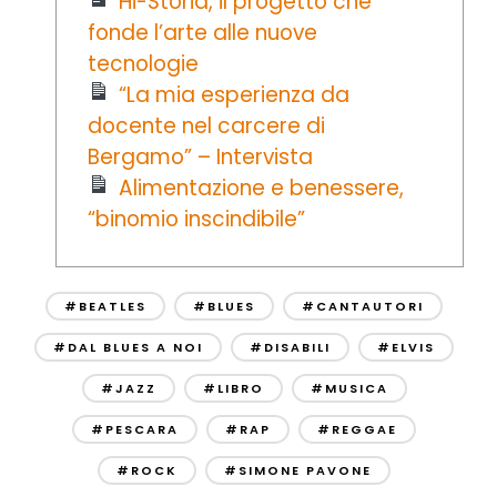
Hi-Storia, il progetto che
fonde l’arte alle nuove
tecnologie
“La mia esperienza da
docente nel carcere di
Bergamo” – Intervista
Alimentazione e benessere,
“binomio inscindibile”
#BEATLES
#BLUES
#CANTAUTORI
#DAL BLUES A NOI
#DISABILI
#ELVIS
#JAZZ
#LIBRO
#MUSICA
#PESCARA
#RAP
#REGGAE
#ROCK
#SIMONE PAVONE